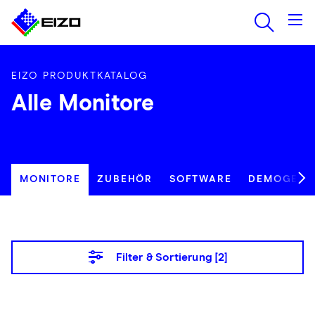
EIZO PRODUKTKATALOG
Alle Monitore
MONITORE
ZUBEHÖR
SOFTWARE
DEMOGERÄ
Filter & Sortierung [
2
]