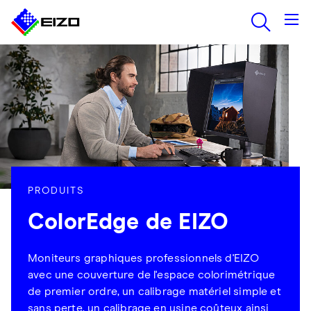
PRODUITS
ColorEdge de EIZO
Moniteurs graphiques professionnels d'EIZO
avec une couverture de l'espace colorimétrique
de premier ordre, un calibrage matériel simple et
sans perte, un calibrage en usine coûteux ainsi