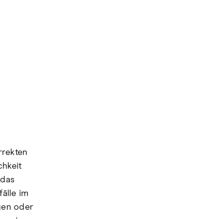
rrekten
chkeit
 das
fälle im
gen oder