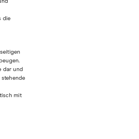
 und
 die
seitigen
ubeugen.
e dar und
e stehende
isch mit