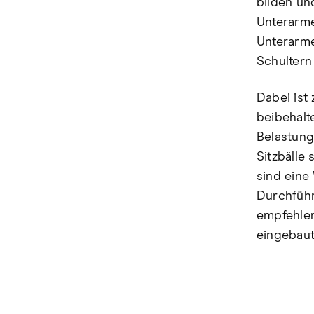
bilden un
Unterarme
Unterarme
Schulter
Dabei ist 
beibehalt
Belastung
Sitzbälle
sind eine
Durchführ
empfehlen
eingebaut