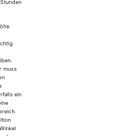
t Stunden
Höhe
chtig
d
iben.
Er muss
en
e
falls ein
eine
ereich
ition
 Winkel