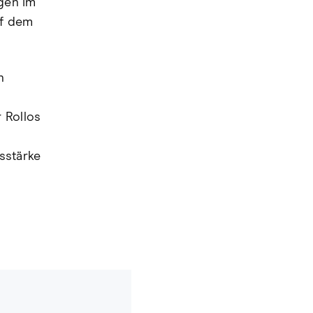
gen im
uf dem
n
 Rollos
sstärke