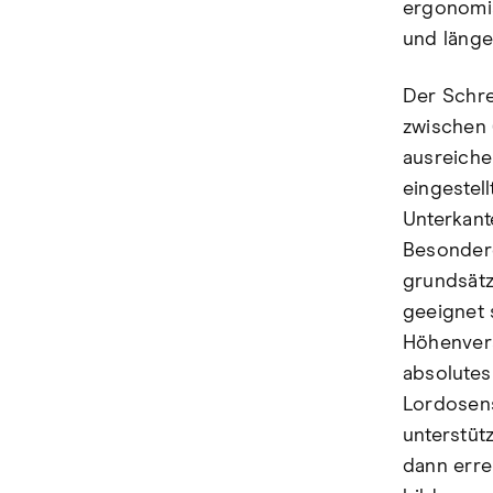
ergonomis
und länger
Der Schre
zwischen 
ausreiche
eingestel
Unterkant
Besondere
grundsätz
geeignet 
Höhenvers
absolutes
Lordosens
unterstütz
dann erre