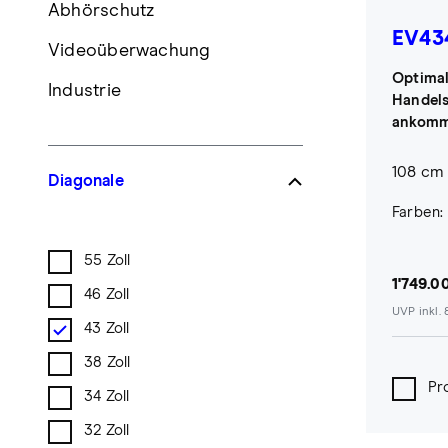
Abhörschutz
EV43
Videoüberwachung
Optimal
Industrie
Handels
ankomm
108 cm 
Diagonale
Farben:
55 Zoll
1'749.0
46 Zoll
UVP inkl.
43 Zoll
38 Zoll
Pr
34 Zoll
32 Zoll