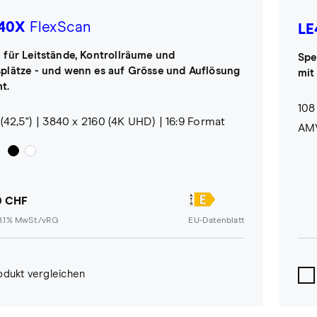
40X
FlexScan
LE
 für Leitstände, Kontrollräume und
Spe
plätze - und wenn es auf Grösse und Auflösung
mit
t.
108
(42,5")
3840 x 2160 (4K UHD)
16:9 Format
AMV
0 CHF
 8.1% MwSt./vRG
EU-Datenblatt
odukt vergleichen