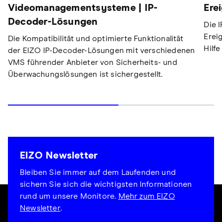
Videomanagementsysteme | IP-
Ere
Decoder-Lösungen
Die 
Erei
Die Kompatibilität und optimierte Funktionalität
Hilfe
der EIZO IP-Decoder-Lösungen mit verschiedenen
VMS führender Anbieter von Sicherheits- und
Überwachungslösungen ist sichergestellt.
EIZO Newsletter
Bleiben Sie immer auf dem Laufenden und
sichern Sie sich die wichtigsten Informationen
rund um unsere Monitore.
Mehr zum EIZO
Newsletter
.