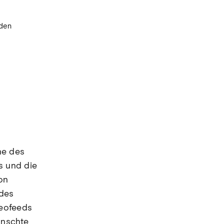
rden
he des
s und die
on
 des
deofeeds
ünschte