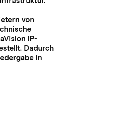
Infrastruktur.
ietern von
echnische
aVision IP-
stellt. Dadurch
iedergabe in