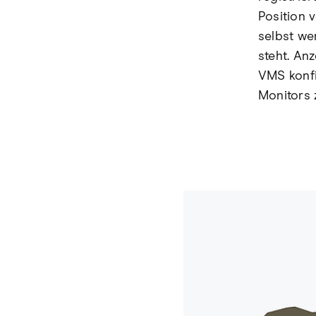
Position 
selbst we
steht. An
VMS konfi
Monitors 