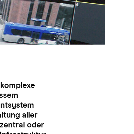
 komplexe
ossem
entsystem
tung aller
zentral oder