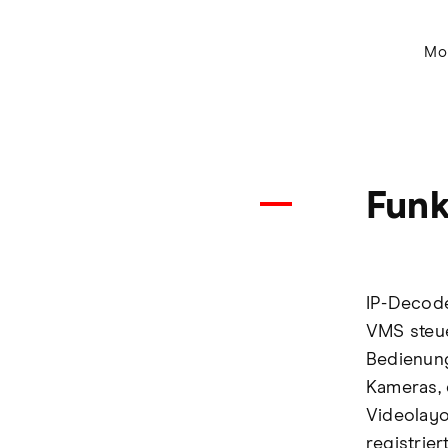
Mon
Funk
IP-Decode
VMS steue
Bedienung
Kameras, 
Videolayo
registrie