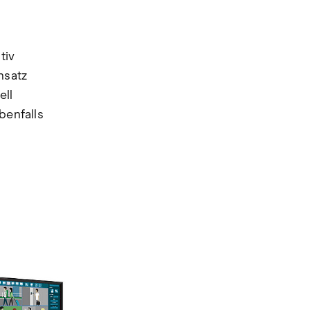
tiv
nsatz
ell
benfalls