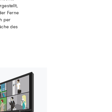
gestellt,
der Ferne
h per
läche des