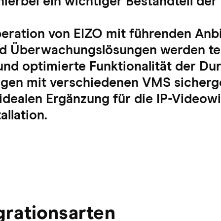
hierbei ein wichtiger Bestandteil der 
eration von EIZO mit führenden Anb
und Überwachungslösungen werden t
und optimierte Funktionalität der Dur
en mit verschiedenen VMS sicherge
 idealen Ergänzung für die IP-Videow
llation.
grationsarten