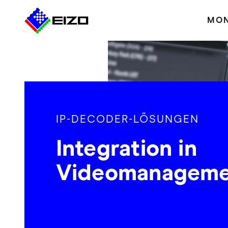
MON
IP-DECODER-LÖSUNGEN
Integration in
Videomanageme