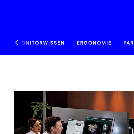
EINES MONITORWISSEN
ERGONOMIE
FA