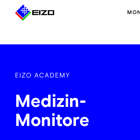
MON
EIZO ACADEMY
Medizin-
Monitore