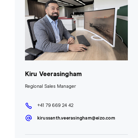
Kiru Veerasingham
Regional Sales Manager
+41 79 669 24 42
kirussanth.veerasingham@eizo.com