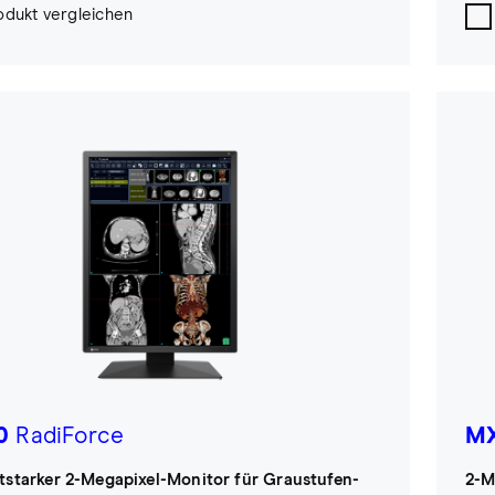
odukt vergleichen
0
RadiForce
MX
tstarker 2-Megapixel-Monitor für Graustufen-
2-M