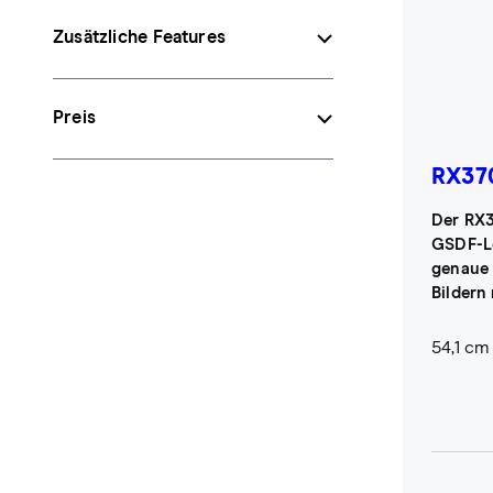
Zusätzliche Features
Preis
RX37
Der RX3
GSDF-Le
genaue
Bildern
54,1 cm 