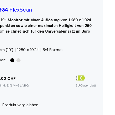
934
FlexScan
 19“-Monitor mit einer Auflösung von 1.280 x 1.024
dpunkten sowie einer maximalen Helligkeit von 250
qm zeichnet sich für den Universaleinsatz im Büro
.
cm (19")
1280 x 1024
5:4 Format
ben:
.00 CHF
inkl. 8.1% MwSt./vRG
EU-Datenblatt
Produkt vergleichen