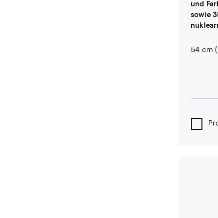
und Far
sowie 3
nuklear
54 cm (2
Pr