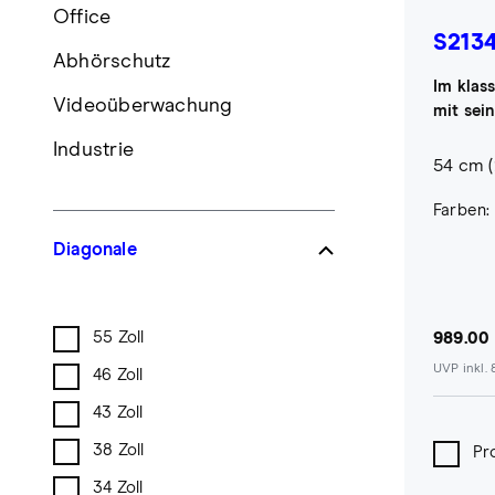
Office
S213
Abhörschutz
Im klas
Videoüberwachung
mit sei
Industrie
54 cm (2
Farben:
Diagonale
55 Zoll
989.00
UVP inkl.
46 Zoll
43 Zoll
38 Zoll
Pr
34 Zoll