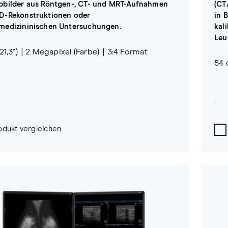
bbilder aus Röntgen-, CT- und MRT-Aufnahmen
(CT
D-Rekonstruktionen oder
in 
medizininischen Untersuchungen.
kal
Leu
1,3")
2 Megapixel (Farbe)
3:4 Format
54 
odukt vergleichen