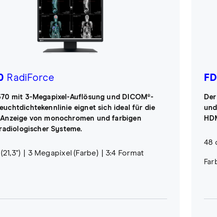
0
RadiForce
FD
70 mit 3-Megapixel-Auflösung und DICOM®-
Der
uchtdichtekennlinie eignet sich ideal für die
und
 Anzeige von monochromen und farbigen
HDM
 radiologischer Systeme.
48 
(21,3")
3 Megapixel (Farbe)
3:4 Format
Far