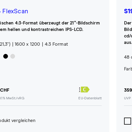
4
FlexScan
S1
sischen 4:3-Format überzeugt der 21"-Bildschirm
Der
nem hellen und kontrastreichen IPS-LCD.
Bil
cd/
aus
1,3")
1600 x 1200
4:3 Format
48 
Far
 CHF
359
 8.1% MwSt./vRG
EU-Datenblatt
UVP 
odukt vergleichen