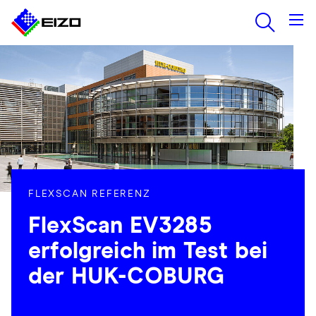
FLEXSCAN REFERENZ
FlexScan EV3285
erfolgreich im Test bei
der HUK-COBURG