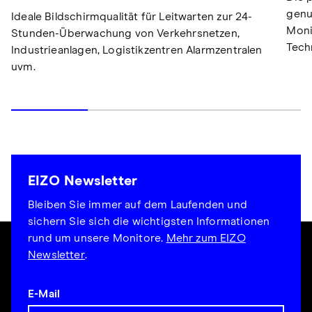
genu
Ideale Bildschirmqualität für Leitwarten zur 24-
Moni
Stunden-Überwachung von Verkehrsnetzen,
Tech
Industrieanlagen, Logistikzentren Alarmzentralen
uvm.
EIZO Newsletter
Bleiben Sie immer auf dem Laufenden und
sichern Sie sich die wichtigsten Informationen
rund um unsere Monitore.
Mehr zum EIZO
Newsletter
.
E-Mail