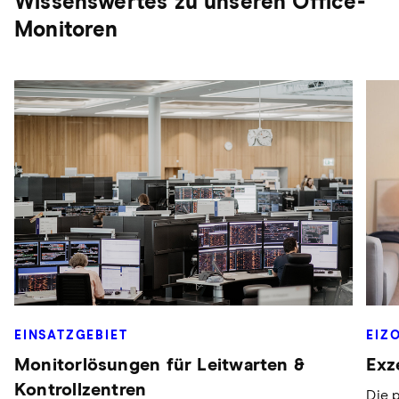
Wissenswertes zu unseren Office-
Monitoren
EINSATZGEBIET
EIZ
Monitorlösungen für Leitwarten &
Exze
Kontrollzentren
Die p