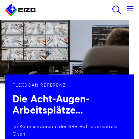
FLEXSCAN REFERENZ
Die Acht-Augen-
Arbeitsplätze…
im Kommandoraum der SBB-Betriebszentrale
Olten