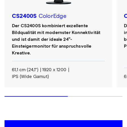
CS2400S
ColorEdge
Der CS2400S kombiniert exzellente
D
Bildqualität mit modernster Konnektivität
i
und ist damit der ideale 24"-
b
Einsteigermonitor für anspruchsvolle
P
Kreative.
61,1 cm (24,1")
1920 x 1200
IPS (Wide Gamut)
6