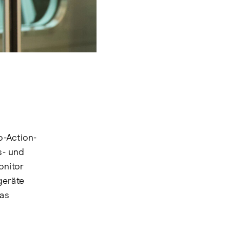
o-Action-
s- und
onitor
geräte
das