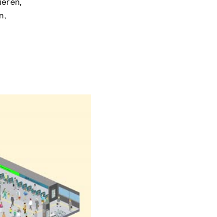
ieren,
n,