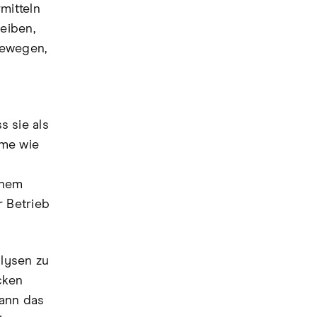
mitteln
eiben,
bewegen,
 sie als
rme wie
ohem
 Betrieb
lysen zu
cken
ann das