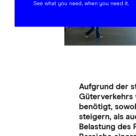
See what you need, when you need it.
Aufgrund der 
Güterverkehrs w
benötigt, sowo
steigern, als a
Belastung des P