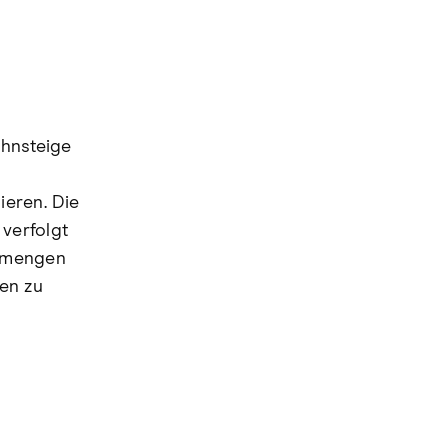
ahnsteige
ieren. Die
verfolgt
enmengen
nen zu