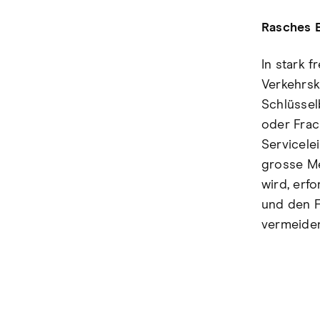
Rasches 
In stark 
Verkehrs
Schlüssel
oder Frac
Servicele
grosse Me
wird, erf
und den F
vermeiden