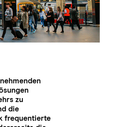
zunehmenden
 Lösungen
ehrs zu
nd die
k frequentierte