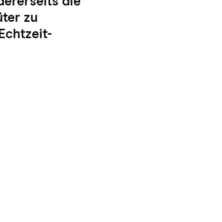
dererseits die
üter zu
Echtzeit-