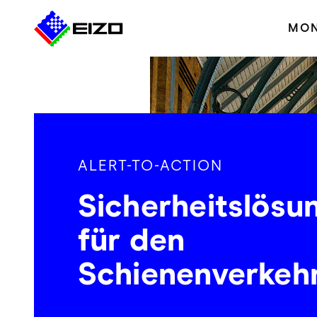
MON
ALERT-TO-ACTION
Sicherheitslösu
für den
Schienenverkeh