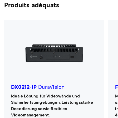
Produits adéquats
DX0212-IP
DuraVision
Ideale Lösung für Videowände und
M
Sicherheitsumgebungen. Leistungsstarke
s
Decodierung sowie flexibles
i
Videomanagement.
é