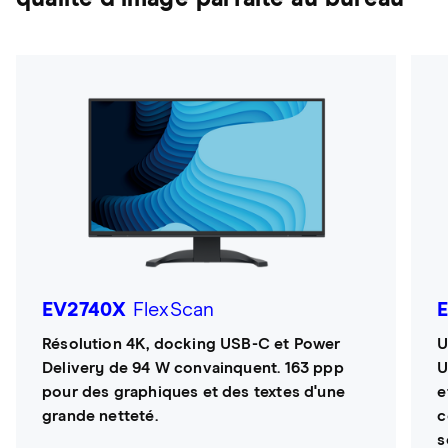
EV2740X
FlexScan
Résolution 4K, docking USB-C et Power
U
Delivery de 94 W convainquent. 163 ppp
U
pour des graphiques et des textes d'une
e
grande netteté.
c
s