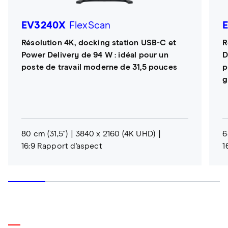
EV3240X
FlexScan
Résolution 4K, docking station USB-C et
R
Power Delivery de 94 W : idéal pour un
D
poste de travail moderne de 31,5 pouces
p
g
80 cm (31,5")
3840 x 2160 (4K UHD)
6
16:9 Rapport d'aspect
1