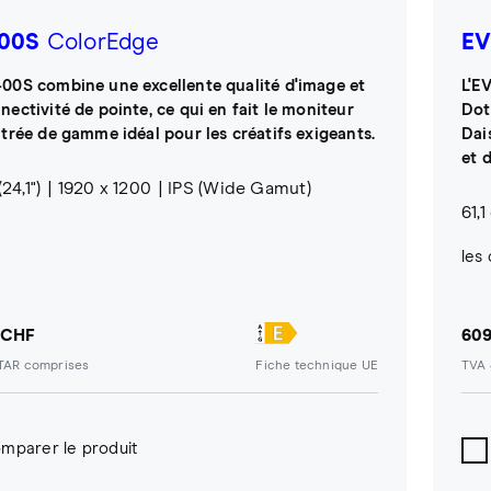
00S
ColorEdge
EV
00S combine une excellente qualité d'image et
L'E
nectivité de pointe, ce qui en fait le moniteur
Dot
ntrée de gamme idéal pour les créatifs exigeants.
Dai
et 
24,1")
1920 x 1200
IPS (Wide Gamut)
61,1
les 
 CHF
609
/TAR comprises
Fiche technique UE
TVA 
mparer le produit