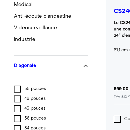
Médical
CS24
Anti-écoute clandestine
Le CS24
Vidéosurveillance
une con
24" d'e
Industrie
61,1 cm (
Diagonale
55 pouces
699.00
TVA 8.1%
46 pouces
43 pouces
38 pouces
Co
34 pouces