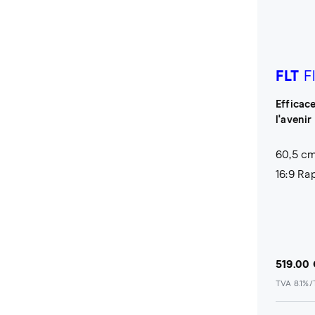
FLT
F
Efficac
l'avenir
60,5 cm
16:9 Ra
519.00
TVA 8.1%