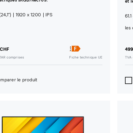
étriques sRGB/Rec709.
et 
24,1")
1920 x 1200
IPS
61.1
les 
 CHF
499
/TAR comprises
Fiche technique UE
TVA 
mparer le produit