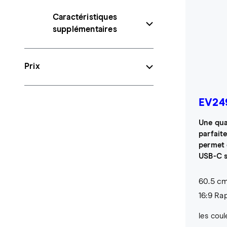
Caractéristiques
supplémentaires
Prix
EV24
Une qua
parfait
permet 
USB-C s
60.5 cm
16:9 Ra
les coul