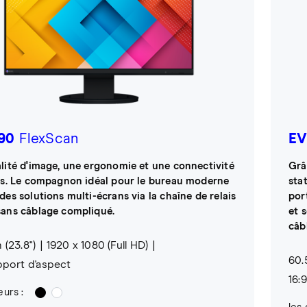
90
FlexScan
EV
lité d'image, une ergonomie et une connectivité
Grâ
es. Le compagnon idéal pour le bureau moderne
sta
des solutions multi-écrans via la chaîne de relais
por
ans câblage compliqué.
et s
câb
 (23.8")
1920 x 1080 (Full HD)
60.
pport d'aspect
16:
eurs :