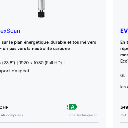
lexScan
EV
e sur le plan énergétique, durable et tourné vers
En 
 - un pas vers la neutralité carbone
rép
mod
Eco
 (23,8")
1920 x 1080 (Full HD)
pport d'aspect
61.1
les 
 CHF
349
/TAR comprises
Fiche technique UE
TVA 