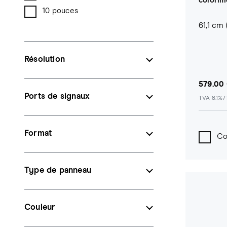
colorim
10 pouces
61,1 cm (
Résolution
579.00
Ports de signaux
TVA 8.1%
Format
Co
Type de panneau
Couleur