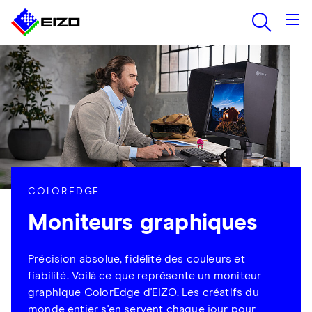
COLOREDGE
Moniteurs graphiques
Précision absolue, fidélité des couleurs et
fiabilité. Voilà ce que représente un moniteur
graphique ColorEdge d'EIZO. Les créatifs du
monde entier s'en servent chaque jour pour