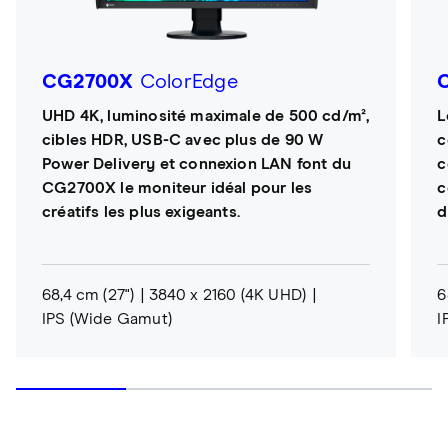
CG2700X
ColorEdge
UHD 4K, luminosité maximale de 500 cd/m²,
L
cibles HDR, USB-C avec plus de 90 W
c
Power Delivery et connexion LAN font du
c
CG2700X le moniteur idéal pour les
c
créatifs les plus exigeants.
d
68,4 cm (27")
3840 x 2160 (4K UHD)
6
IPS (Wide Gamut)
I