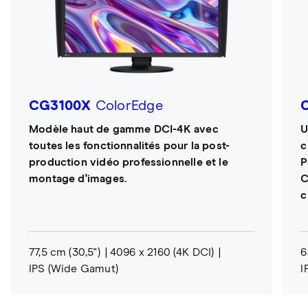
CG3100X
ColorEdge
Modèle haut de gamme DCI-4K avec
U
toutes les fonctionnalités pour la post-
c
production vidéo professionnelle et le
P
montage d'images.
C
c
77,5 cm (30,5")
4096 x 2160 (4K DCI)
6
IPS (Wide Gamut)
I