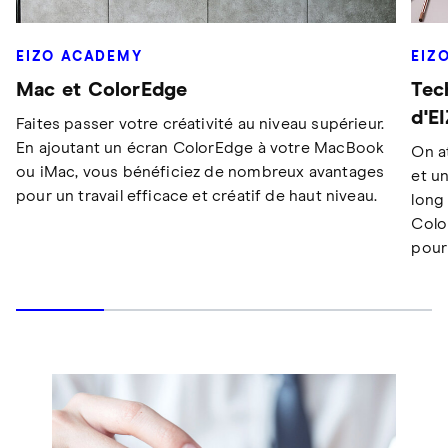
EIZ
EIZO ACADEMY
Tec
Mac et ColorEdge
d'E
Faites passer votre créativité au niveau supérieur.
En ajoutant un écran ColorEdge à votre MacBook
On a
ou iMac, vous bénéficiez de nombreux avantages
et un
pour un travail efficace et créatif de haut niveau.
long 
Colo
pour 