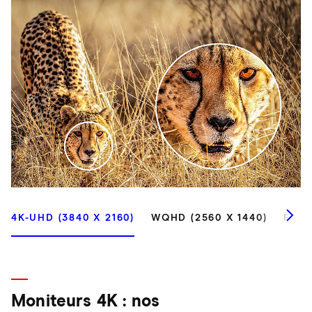
4K-UHD (3840 X 2160)
WQHD (2560 X 1440)
FULL
Moniteurs 4K : nos