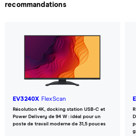
recommandations
EV3240X
FlexScan
Résolution 4K, docking station USB-C et
R
Power Delivery de 94 W : idéal pour un
D
poste de travail moderne de 31,5 pouces
p
g