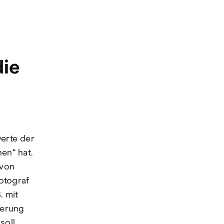
die
werte der
en“ hat.
 von
otograf
. mit
ierung
soll,