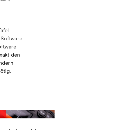
afel
 Software
oftware
exakt den
Ändern
ötig.