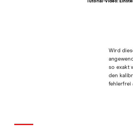
Tutorial-Video: Einst
Wird dies
angewende
so exakt 
den kalib
fehlerfrei