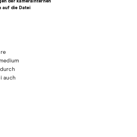
gen der kamerainternen
 auf die Datei
are
ermedium
 durch
i auch