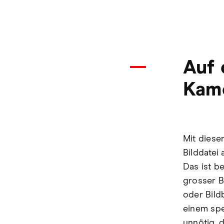
Auf 
Kam
Mit diese
Bilddatei
Das ist b
grosser B
oder Bildb
einem spe
unnötig, d