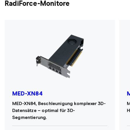
RadiForce-Monitore
MED-XN84
MED-XN84, Beschleunigung komplexer 3D-
M
Datensätze – optimal für 3D-
H
Segmentierung.