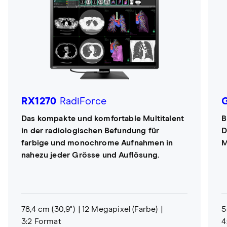
RX1270
RadiForce
Das kompakte und komfortable Multitalent
B
in der radiologischen Befundung für
D
farbige und monochrome Aufnahmen in
M
nahezu jeder Grösse und Auflösung.
78,4 cm (30,9")
12 Megapixel (Farbe)
5
3:2 Format
4