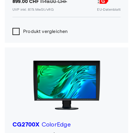
899.00 CHF
1'149.00 CHF
UVP inkl. 8.1% MwSt./vRG
EU-Datenblatt
Produkt vergleichen
CG2700X
ColorEdge