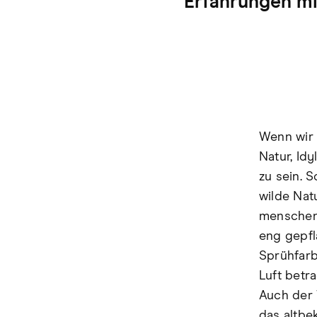
Erfahrungen m
Wenn wir 
Natur, Id
zu sein. 
wilde Nat
menschen
eng gepfl
Sprühfarb
Luft betr
Auch der 
das altbe