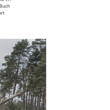
 Buch
ert