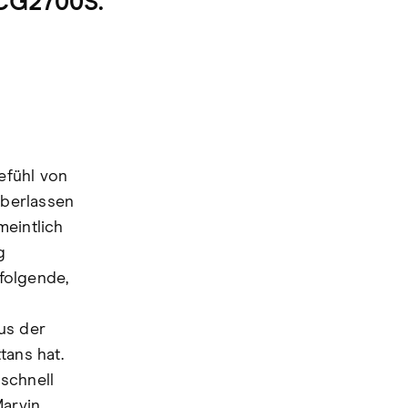
 CG2700S.
efühl von
überlassen
meintlich
g
folgende,
us der
tans hat.
schnell
Marvin