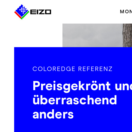
MON
COLOREDGE REFERENZ
Preisgekrönt un
überraschend
anders