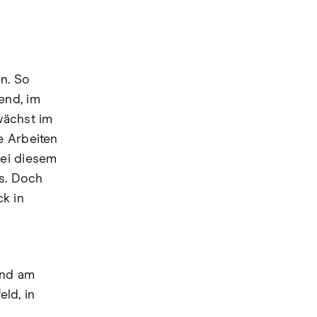
n. So
end, im
wächst im
e Arbeiten
bei diesem
s. Doch
ck in
und am
ld, in