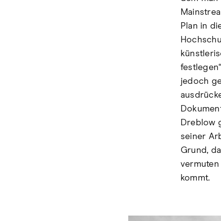
Mainstrea
Plan in di
Hochschul
künstleri
festlegen
jedoch ge
ausdrücke
Dokumenta
Dreblow g
seiner Ar
Grund, da
vermuten 
kommt.