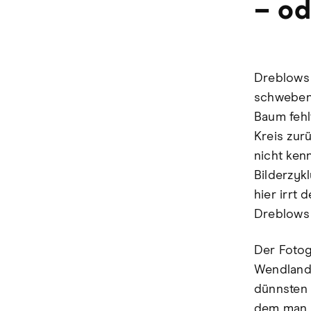
– od
Dreblows 
schweben 
Baum fehl
Kreis zur
nicht ken
Bilderzyk
hier irrt 
Dreblows
Der Fotog
Wendland.
dünnsten 
dem man m