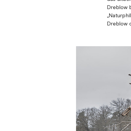
Dreblow b
„Naturphi
Dreblow 