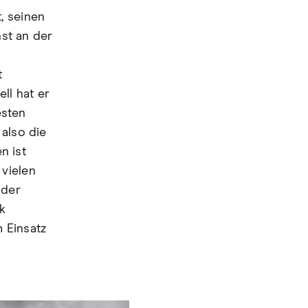
, seinen
nst an der
t
ll hat er
esten
 also die
n ist
vielen
 der
ck
 Einsatz