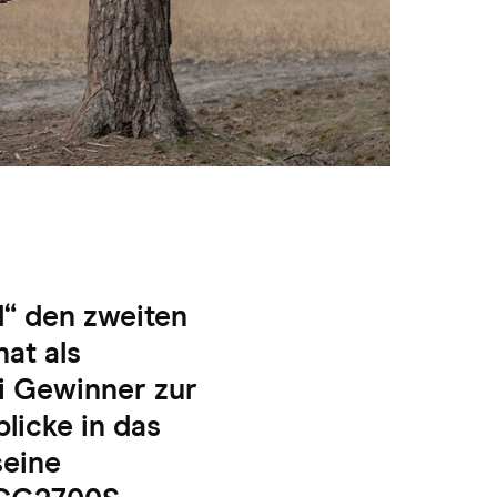
d“ den zweiten
at als
i Gewinner zur
blicke in das
seine