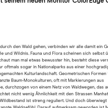
it seinem neuen Monitor ColorEdge
durch den Wald gehen, verbinden wir alle damit ein G
ylle und Wildnis. Fauna und Flora scheinen sich selbst 
Schaut man mal etwas bewusster hin, besteht diese ver
ur oftmals sogar in Nationalparks aus einer hochgradi
gemachten Kulturlandschaft. Geometrischen Formen 
anzte Baum-Monokulturen, oft mit Markierungen aus
e, durchzogen von einem Netz von Waldwegen, das a
achtet nicht wenig Ähnlichkeit mit den Strassen Manhat
Wildbestand ist streng reguliert. Und doch überwiegt 
kannte Waldgefühl. Darauf aufmerksam geworden ist 