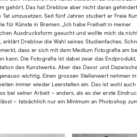
m gehört. Das hat Dreblow aber nicht daran gehindert
e Tat umzusetzen. Seit fünf Jahren studiert er Freie Ku
e für Künste in Bremen. „Ich habe Freiheit in meiner
schen Ausdrucksform gesucht und wollte mich da nich
“, erklärt Dreblow die Wahl seines Studienfaches. Schne
merkt, dass er sich mit dem Medium Fotografie am b
n kann. Die Fotografie ist dabei zwar das Endprodukt,
tion des Kunstwerks. Aber das Davor und Dazwische
enauso wichtig. Einen grossen Stellenwert nehmen in 
beiten immer wieder Leerstellen ein. Das ist wohl auch
ss bei seiner Arbeit – anders, als es der erste Eindru
lässt – tatsächlich nur ein Minimum an Photoshop zum