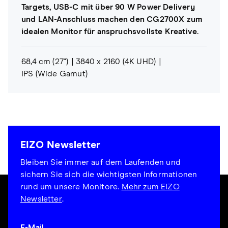
Targets, USB-C mit über 90 W Power Delivery
und LAN-Anschluss machen den CG2700X zum
idealen Monitor für anspruchsvollste Kreative.
68,4 cm (27")
3840 x 2160 (4K UHD)
IPS (Wide Gamut)
EIZO Newsletter
Bleiben Sie immer auf dem Laufenden und
sichern Sie sich die wichtigsten Informationen
rund um unsere Monitore.
Mehr zum EIZO
Newsletter
.
E-Mail