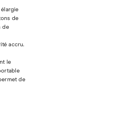
 élargie
tons de
s de
ité accru.
t le
portable
 permet de