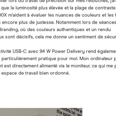
lier lors du travail de précision sur mes retouches, j’ai
que la luminosité plus élevée et la plage de contraste
X m’aident à évaluer les nuances de couleurs et les 
 encore plus de justesse. Notamment lors de séance
Branding, où des couleurs authentiques et un rendu
x sont décisifs, cela me donne un sentiment de sécur
tivité USB-C avec 94 W Power Delivery rend égalemen
articulièrement pratique pour moi. Mon ordinateur 
t est directement alimenté via le moniteur, ce qui me
 espace de travail bien ordonné.