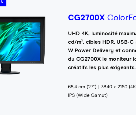
ON
CG2700X
ColorE
UHD 4K, luminosité maxim
cd/m², cibles HDR, USB-C 
W Power Delivery et conn
du CG2700X le moniteur id
créatifs les plus exigeants.
68,4 cm (27")
3840 x 2160 (4
IPS (Wide Gamut)