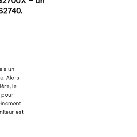
CG2700X – un
S2740.
ais un
ue. Alors
ère, le
s pour
leinement
niteur est