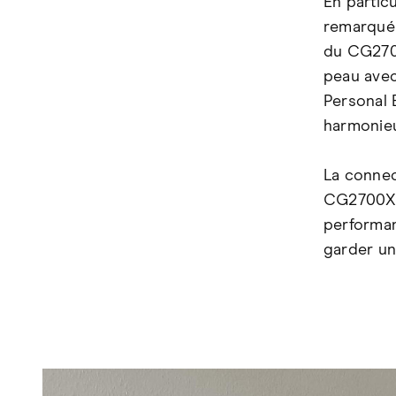
En particu
remarqué 
du CG2700
peau avec
Personal 
harmonieu
La connec
CG2700X p
performan
garder un