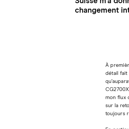
Suisse m’a don
changement int
À premièr
détail fai
qu’aupara
CG2700X l
mon flux 
sur la re
toujours 