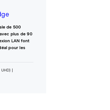
dge
ale de 500
avec plus de 90
exion LAN font
éal pour les
K UHD)