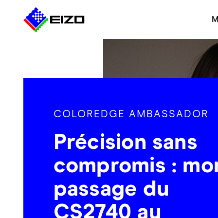
M
COLOREDGE AMBASSADOR
Précision sans
compromis : mo
passage du
CS2740 au