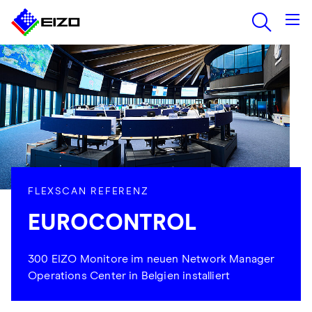
FLEXSCAN REFERENZ
EUROCONTROL
300 EIZO Monitore im neuen Network Manager
Operations Center in Belgien installiert