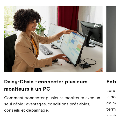
Daisy-Chain : connecter plusieurs
Ent
moniteurs à un PC
Lors
la bo
Comment connecter plusieurs moniteurs avec un
ce n
seul câble : avantages, conditions préalables,
term
conseils et dépannage.
souh