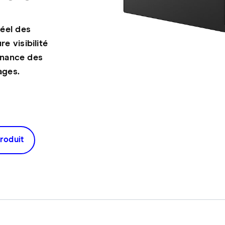
réel des
e visibilité
tenance des
ages.
produit