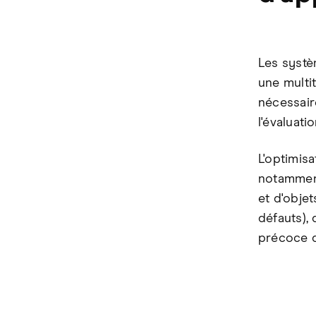
Les systè
une multi
nécessair
l'évaluati
L'optimisa
notamment 
et d'objet
défauts), 
précoce d