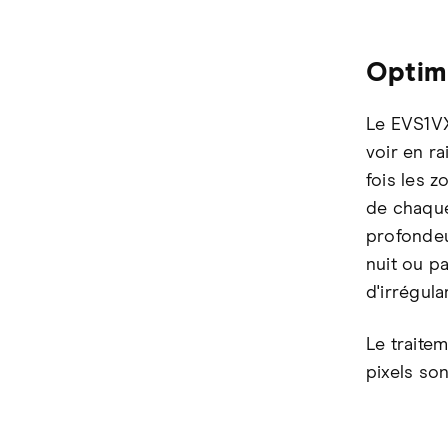
Optimi
Le EVS1VX 
voir en ra
fois les 
de chaque
profondeu
nuit ou p
d'irrégul
Le traitem
pixels son