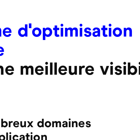
e d'optimisation
e
e meilleure visibi
breux domaines
plication