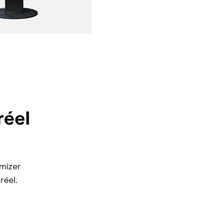
réel
imizer
réel.