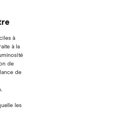
tre
ciles à
aite à la
luminosité
ion de
llance de
.
uelle les