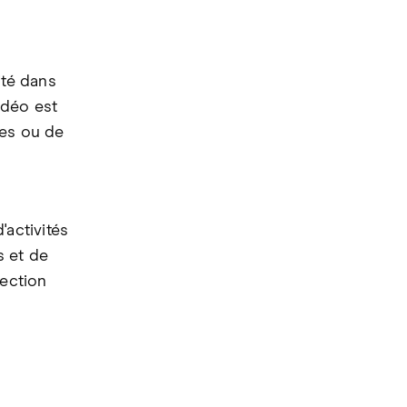
ité dans
idéo est
nes ou de
'activités
s et de
tection