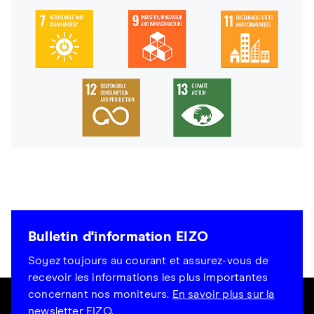
Bulletin d'information EIZO
Soyez toujours au courant et assurez-vous de
recevoir les informations les plus importantes
concernant nos moniteurs.
En savoir plus sur la
newsletter EIZO.