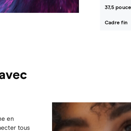
37,5 pouc
Cadre fin
 avec
me en
nnecter tous