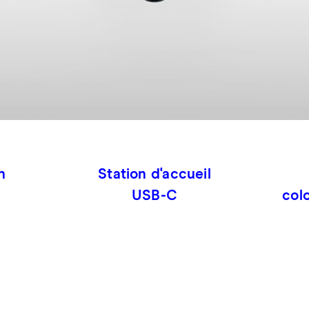
n
Station d'accueil
USB-C
col