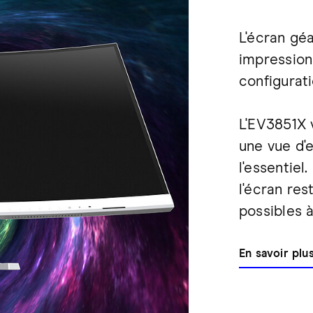
L'écran géa
impression
configurati
L'EV3851X v
une vue d'
l'essentiel
l'écran res
possibles 
En savoir plu