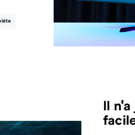
plète
Il n'
facil