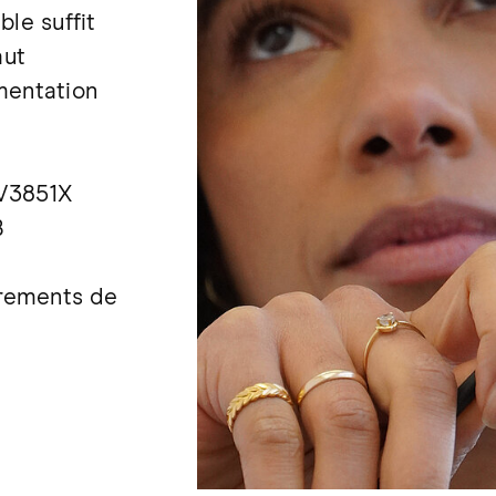
ble suffit
aut
imentation
EV3851X
B
trements de