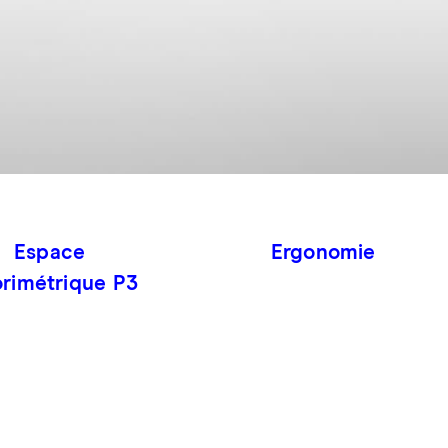
Espace
Ergonomie
orimétrique P3