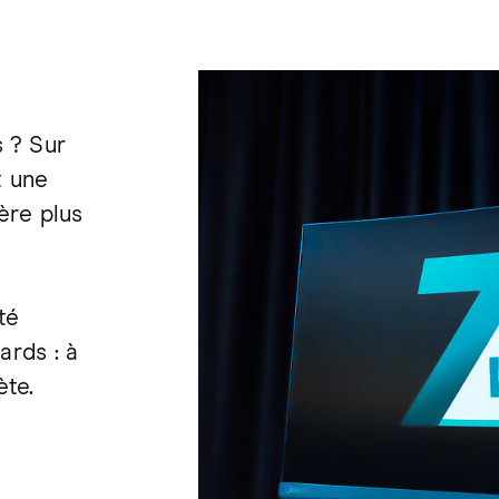
 ? Sur
t une
vère plus
té
ards : à
ète.