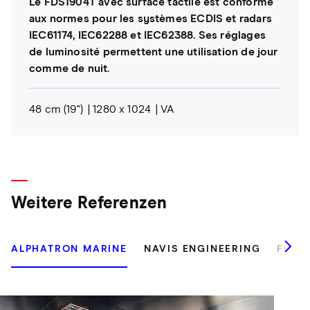
Le FDS1904T avec surface tactile est conforme
aux normes pour les systèmes ECDIS et radars
IEC61174, IEC62288 et IEC62388. Ses réglages
de luminosité permettent une utilisation de jour
comme de nuit.
48 cm (19")
1280 x 1024
VA
Weitere Referenzen
ALPHATRON MARINE
NAVIS ENGINEERING
FULL