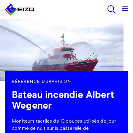
RÉFÉRENCE DURAVISION
Bateau incendie Albert
Wegener
Moniteurs tactiles de 19 pouces utilisés de jour
comme de nuit sur la passerelle de