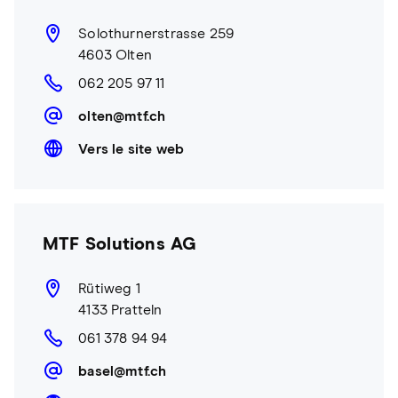
Solothurnerstrasse 259
4603 Olten
062 205 97 11
olten@mtf.ch
Vers le site web
MTF Solutions AG
Rütiweg 1
4133 Pratteln
061 378 94 94
basel@mtf.ch