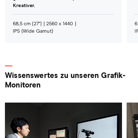
Kreativer.
68,5 cm (27")
2560 x 1440
6
IPS (Wide Gamut)
I
Wissenswertes zu unseren Grafik-
Monitoren