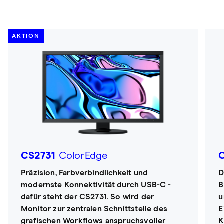
AKTION
CS2731
ColorEdge
Präzision, Farbverbindlichkeit und
D
modernste Konnektivität durch USB-C -
B
dafür steht der CS2731. So wird der
u
Monitor zur zentralen Schnittstelle des
E
grafischen Workflows anspruchsvoller
K