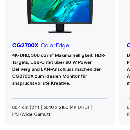
CG2700X
ColorEdge
4K-UHD, 500 cd/m² Maximalhelligkeit, HDR-
D
Targets, USB-C mit über 90 W Power
P
Delivery und LAN-Anschluss machen den
A
CG2700X zum idealen Monitor für
A
anspruchsvollste Kreative.
m
68,4 cm (27")
3840 x 2160 (4K UHD)
6
IPS (Wide Gamut)
I