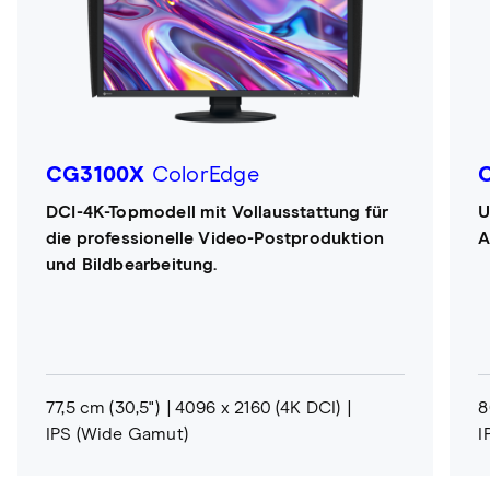
CG3100X
ColorEdge
DCI-4K-Topmodell mit Vollausstattung für
U
die professionelle Video-Postproduktion
A
und Bildbearbeitung.
77,5 cm (30,5")
4096 x 2160 (4K DCI)
8
IPS (Wide Gamut)
I