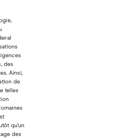
ogie,
u
deral
sations
xigences
s, des
s. Ainsi,
ation de
 telles
tion
 domaines
st
utôt qu'un
chage des