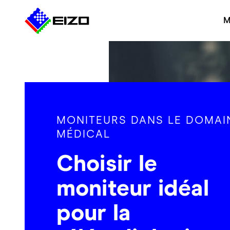
M
MONITEURS DANS LE DOMAI
MÉDICAL
Choisir le
moniteur idéal
pour la