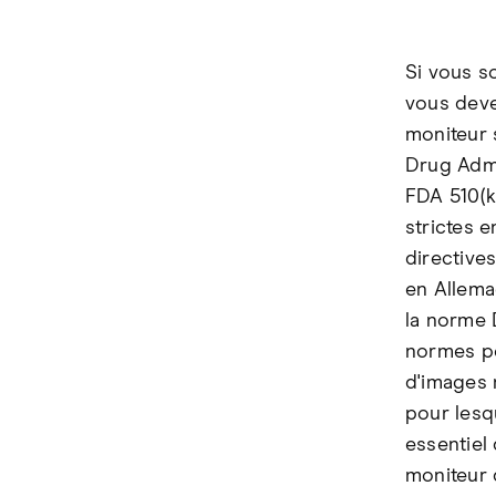
Si vous s
vous deve
moniteur 
Drug Admi
FDA 510(k
strictes e
directive
en Allemag
la norme 
normes pe
d'images 
pour lesqu
essentiel 
moniteur d