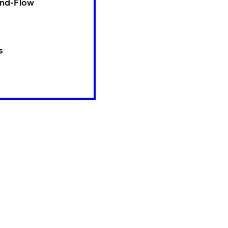
and-Flow
s