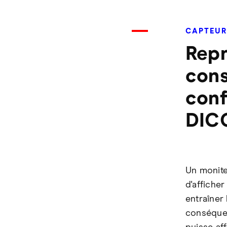
CAPTEUR
Repr
cons
conf
DIC
Un monite
d'affiche
entraîner 
conséquen