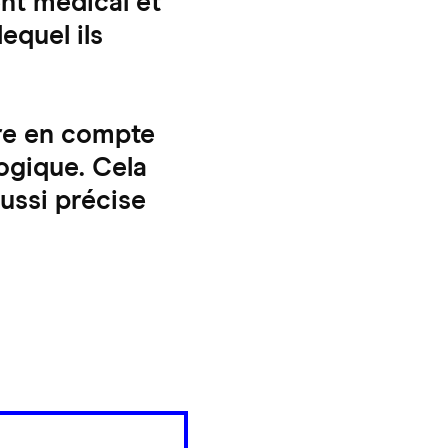
nt médical et
equel ils
re en compte
logique. Cela
ussi précise