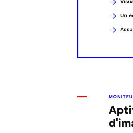
Visu
Un éq
Assur
MONITEU
Apti
d'im