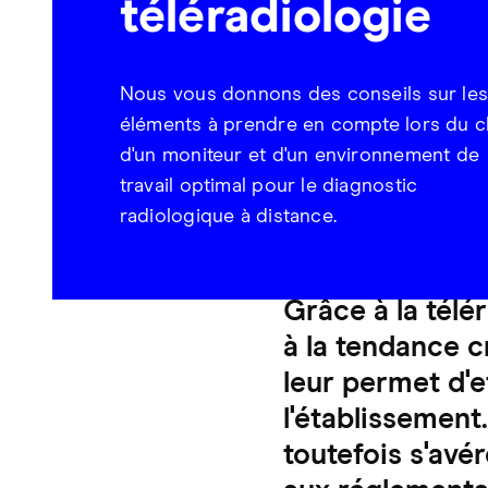
téléradiologie
Nous vous donnons des conseils sur le
éléments à prendre en compte lors du c
d'un moniteur et d'un environnement de
travail optimal pour le diagnostic
radiologique à distance.
Grâce à la télé
à la tendance c
leur permet d'
l'établissement.
toutefois s'avé