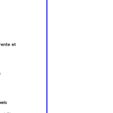
rente et
u
xels