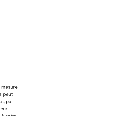
n mesure
a peut
et, par
teur