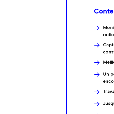
Conte
Monit
radi
Capt
cons
Meil
Un po
enco
Trava
Jusqu