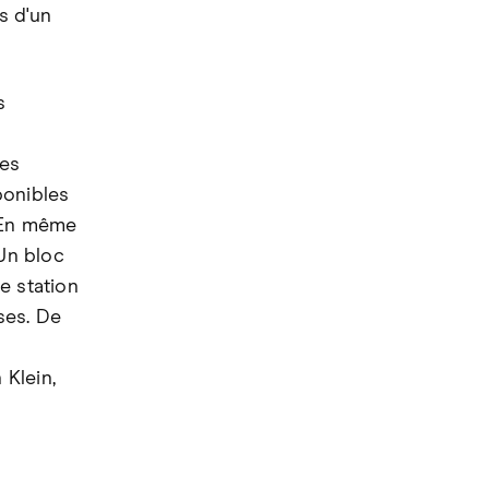
s d'un
s
ues
ponibles
. En même
 Un bloc
e station
ses. De
n
Klein,