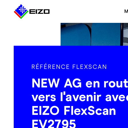
M
RÉFÉRENCE FLEXSCAN
NEW AG en rou
vers l'avenir ave
EIZO FlexScan
EV2795