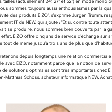
s tailles (actuellement 24", 27" et 32") en mode mono o
Nous sommes toujours aussi enthousiasmés par la qual
gévité des produits EIZO". s'exprime Jürgen Trumm, re
ment IT de NEW, qui ajoute : "Et si, contre toute atten
ait se produire, nous sommes bien couverts par la ga
 effet, EIZO offre cinq ans de service d'échange sur si
e tout de même jusqu'à trois ans de plus que d'habitud
retenons depuis longtemps une relation commerciale 
ale avec EIZO, notamment parce que la notion de servic
 de solutions optimales sont très importantes chez EI
en-Matthias Schoss, acheteur informatique NEW, Achat