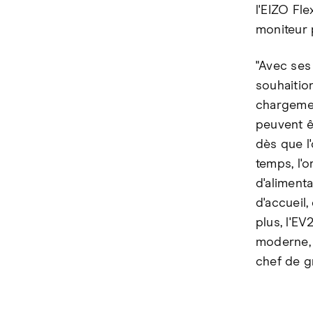
l'EIZO Fle
moniteur 
"Avec ses
souhaition
chargemen
peuvent ê
dès que l
temps, l'o
d'aliment
d'accueil,
plus, l'E
moderne, 
chef de g