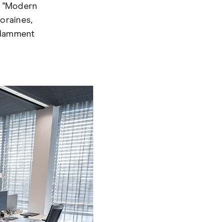
n "Modern
oraines,
endamment