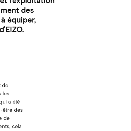
 l'exploitation
vement des
 à équiper,
d'EIZO.
t de
 les
qui a été
n-être des
re de
nts, cela