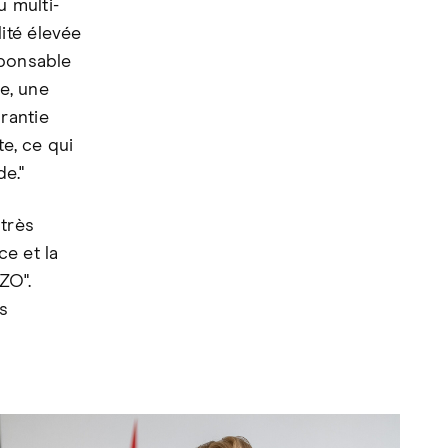
u multi-
ité élevée
sponsable
te, une
rantie
te, ce qui
e."
très
e et la
ZO".
s