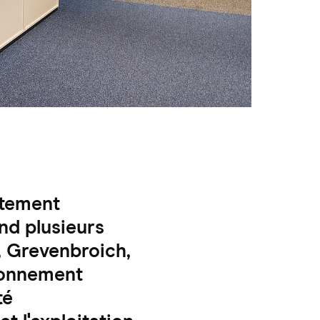
rtement
nd plusieurs
, Grevenbroich,
sionnement
té