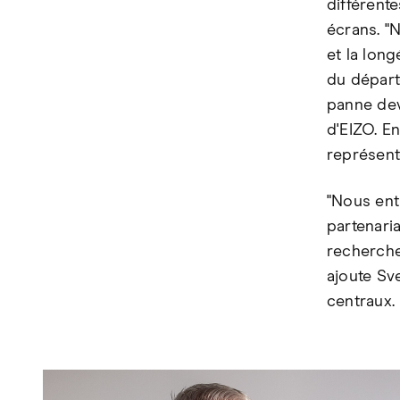
différente
écrans. "
et la lon
du départe
panne dev
d'EIZO. En
représent
"Nous ent
partenari
recherche
ajoute Sv
centraux.