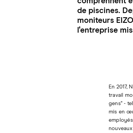
comprennent ég
de piscines. De
moniteurs EIZO.
l'entreprise mi
En 2017, 
travail m
gens" - te
mis en œu
employés s
nouveaux 