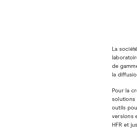
La sociét
laboratoi
de gamme 
la diffusio
Pour la cr
solutions 
outils pou
versions 
HFR et jus