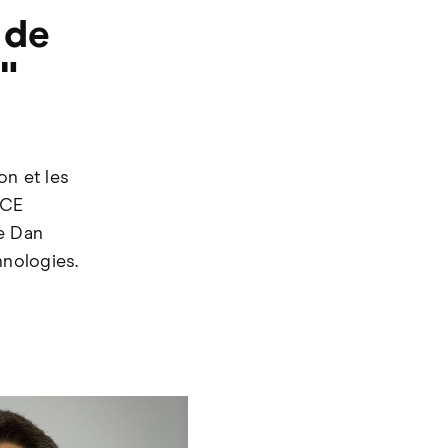
 de
"
on et les
NCE
de Dan
hnologies.