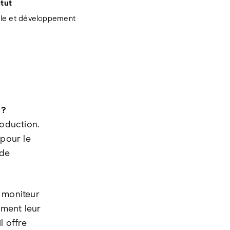
tut
le et développement
 ?
roduction.
 pour le
 de
n moniteur
ement leur
l offre