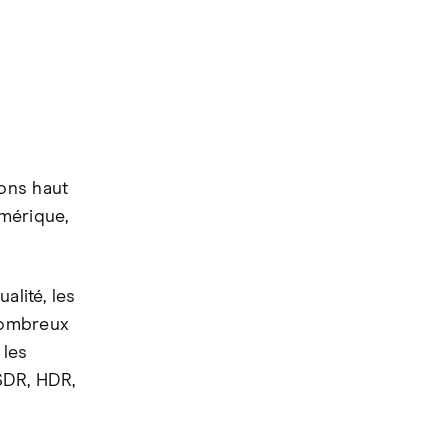
ons haut
mérique,
alité, les
ombreux
 les
SDR, HDR,