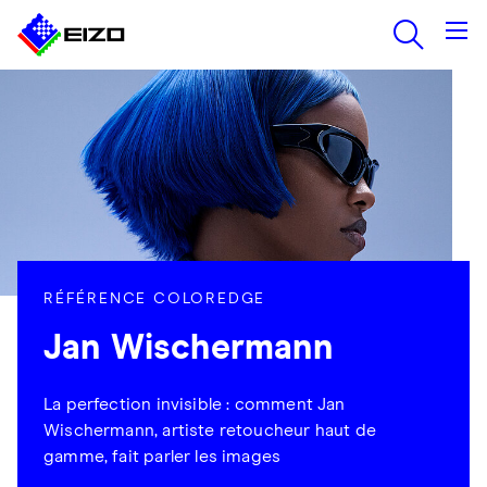
RÉFÉRENCE COLOREDGE
Jan Wischermann
La perfection invisible : comment Jan
Wischermann, artiste retoucheur haut de
gamme, fait parler les images