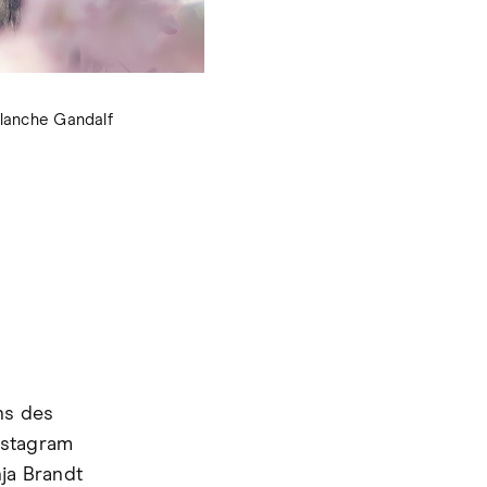
lanche Gandalf
Chouette chevêc
ns des
nstagram
nja Brandt