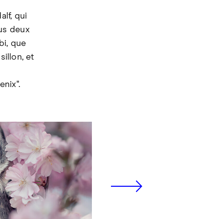
lf, qui
us deux
bi, que
illon, et
enix".