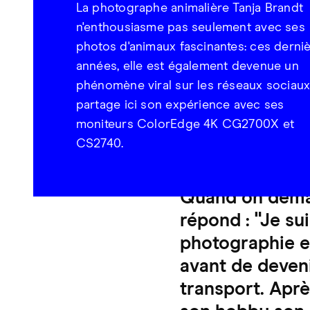
La photographe animalière Tanja Brandt
n'enthousiasme pas seulement avec ses
photos d'animaux fascinantes: ces derni
années, elle est également devenue un
phénomène viral sur les réseaux sociaux.
partage ici son expérience avec ses
moniteurs ColorEdge 4K CG2700X et
CS2740.
Quand on demand
répond : "Je su
photographie et
avant de deveni
transport. Aprè