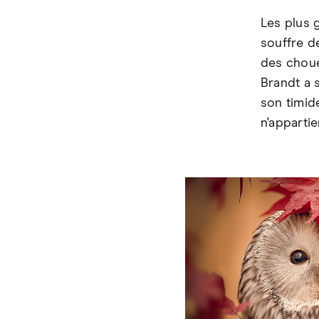
Les plus 
souffre d
des choue
Brandt a s
son timid
n'appartie