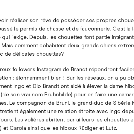
oir réaliser son rêve de posséder ses propres chouet
passé le permis de chasse et de fauconnerie. C'est la l
qui l'exige. Depuis, les chouettes font partie intégran
. Mais comment cohabitent deux grands chiens extr
ec de délicates chouettes?
eux followers Instagram de Brandt répondront facile
stion : étonnamment bien ! Sur les réseaux, on a pu o
ent Ingo et Dio Brandt ont aidé à élever la dame hib
 (de son vrai nom Bruhnhilde) pour en faire une cama
mes. Le compagnon de Bruni, le grand-duc de Sibérie 
ntretient également une relation étroite avec Ingo dep
ours. Les volières abritent par ailleurs les chouettes e
) et Carola ainsi que les hiboux Rüdiger et Lutz.