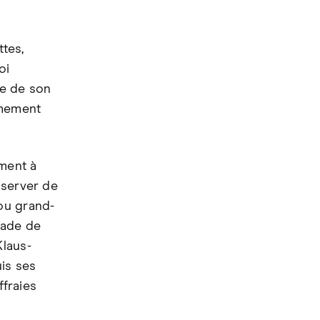
tes,
oi
te de son
êmement
ment à
bserver de
ou grand-
rade de
Klaus-
uis ses
ffraies