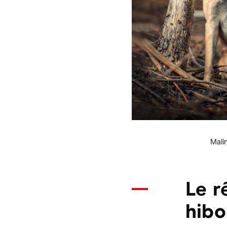
Mali
Le r
hib