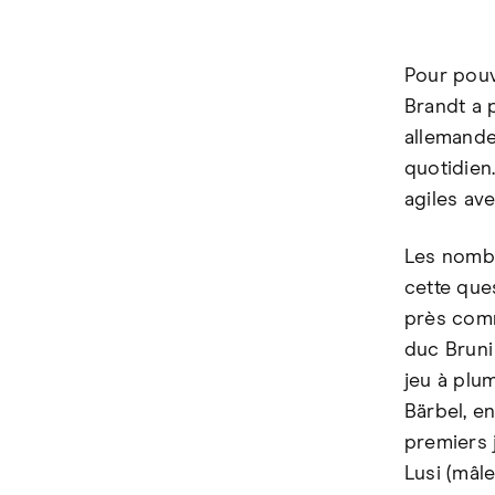
Pour pouv
Brandt a 
allemande 
quotidien
agiles av
Les nombr
cette que
près comm
duc Bruni
jeu à plu
Bärbel, e
premiers j
Lusi (mâle