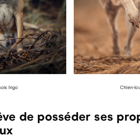
nois Ingo
Chien-lo
êve de posséder ses pro
oux