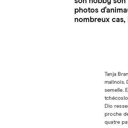
son hobby son m
photos d'anima
nombreux cas, i
Tanja Bra
malinois.
semelle. 
tchécoslo
Dio resse
proche de
quatre pat