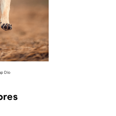
up Dio
pres