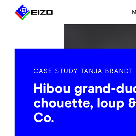
M
CASE STUDY TANJA BRANDT
Hibou grand-duc
chouette, loup &
Co.