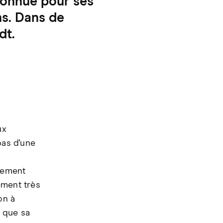
 connue pour ses
s. Dans de
dt.
ux
pas d'une
ulement
ement très
on à
r que sa