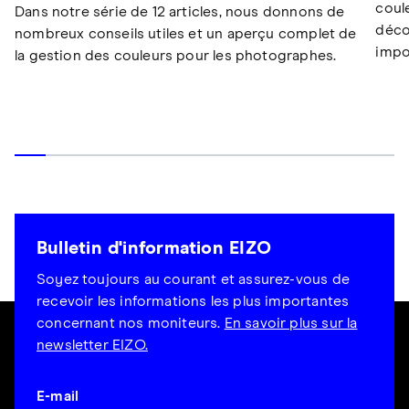
coul
Dans notre série de 12 articles, nous donnons de
déco
nombreux conseils utiles et un aperçu complet de
impo
la gestion des couleurs pour les photographes.
Bulletin d'information EIZO
Soyez toujours au courant et assurez-vous de
recevoir les informations les plus importantes
concernant nos moniteurs.
En savoir plus sur la
newsletter EIZO.
E-mail